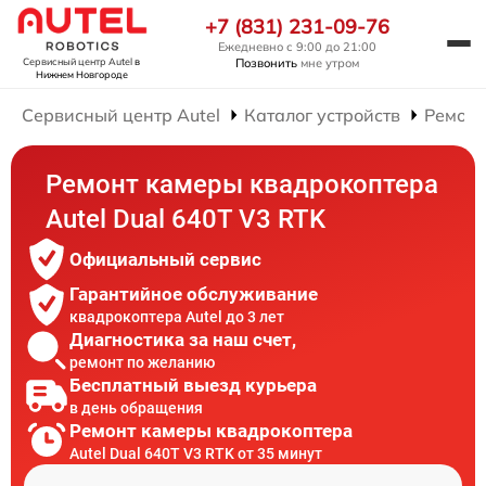
+7 (831) 231-09-76
Ежедневно с 9:00 до 21:00
Позвонить
мне утром
Сервисный центр Autel
в
Нижнем Новгороде
Сервисный центр Autel
Каталог устройств
Ремонт
Ремонт камеры квадрокоптера
Autel Dual 640T V3 RTK
Официальный сервис
Гарантийное обслуживание
квадрокоптера Autel до 3 лет
Диагностика за наш счет,
ремонт по желанию
Бесплатный выезд курьера
в день обращения
Ремонт камеры квадрокоптера
Autel Dual 640T V3 RTK от 35 минут