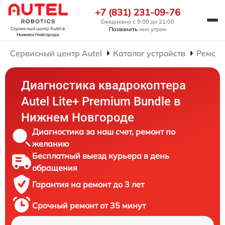
+7 (831) 231-09-76
Ежедневно с 9:00 до 21:00
Позвонить
мне утром
Сервисный центр Autel
в
Нижнем Новгороде
Сервисный центр Autel
Каталог устройств
Ремонт
Диагностика квадрокоптера
Autel Lite+ Premium Bundle в
Нижнем Новгороде
Диагностика за наш счет, ремонт по
желанию
Бесплатный выезд курьера в день
обращения
Гарантия на ремонт до 3 лет
Срочный ремонт от 35 минут