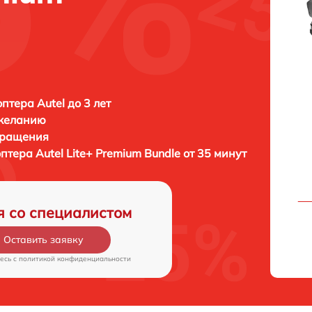
птера Autel до 3 лет
 желанию
бращения
оптера
Autel Lite+ Premium Bundle от 35 минут
я со специалистом
Оставить заявку
есь c
политикой конфиденциальности