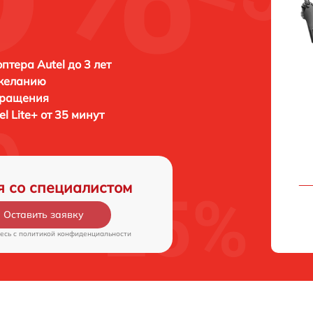
птера Autel до 3 лет
 желанию
бращения
el Lite+ от 35 минут
я со специалистом
Оставить заявку
есь c
политикой конфиденциальности