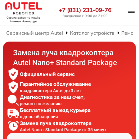
+7 (831) 231-09-76
Ежедневно с 9:00 до 21:00
Сервисный центр Autel
в
Нижнем Новгороде
Сервисный центр Autel
Каталог устройств
Ремонт
Замена луча квадрокоптера
Autel Nano+ Standard Package
Официальный сервис
Гарантийное обслуживание
квадрокоптера Autel до 3 лет
Диагностика за наш счет,
ремонт по желанию
Бесплатный выезд курьера
в день обращения
Замена луча квадрокоптера
Autel Nano+ Standard Package от 35 минут