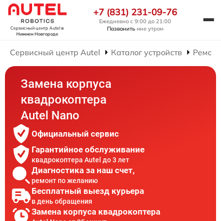
+7 (831) 231-09-76
Ежедневно с 9:00 до 21:00
Позвонить
мне утром
Сервисный центр Autel
в
Нижнем Новгороде
Сервисный центр Autel
Каталог устройств
Ремонт
Замена корпуса
квадрокоптера
Autel Nano
Официальный сервис
Гарантийное обслуживание
квадрокоптера Autel до 3 лет
Диагностика за наш счет,
ремонт по желанию
Бесплатный выезд курьера
в день обращения
Замена корпуса квадрокоптера