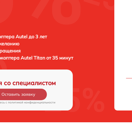
птера Autel до 3 лет
 желанию
бращения
окоптера
Autel Titan от 35 минут
я со специалистом
Оставить заявку
есь c
политикой конфиденциальности