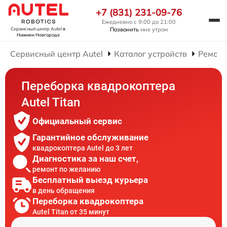
+7 (831) 231-09-76
Ежедневно с 9:00 до 21:00
Позвонить
мне утром
Сервисный центр Autel
в
Нижнем Новгороде
Сервисный центр Autel
Каталог устройств
Ремонт
Переборка квадрокоптера
Autel Titan
Официальный сервис
Гарантийное обслуживание
квадрокоптера Autel до 3 лет
Диагностика за наш счет,
ремонт по желанию
Бесплатный выезд курьера
в день обращения
Переборка квадрокоптера
Autel Titan от 35 минут