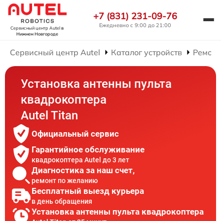
+7 (831) 231-09-76
Ежедневно с 9:00 до 21:00
Сервисный центр Autel
в
Нижнем Новгороде
Сервисный центр Autel
Каталог устройств
Ремонт
Установка антенны пульта
квадрокоптера
Autel Titan
Официальный сервис
Гарантийное обслуживание
квадрокоптера Autel до 3 лет
Диагностика за наш счет,
ремонт по желанию
Бесплатный выезд курьера
в день обращения
Установка антенны пульта квадрокоптера